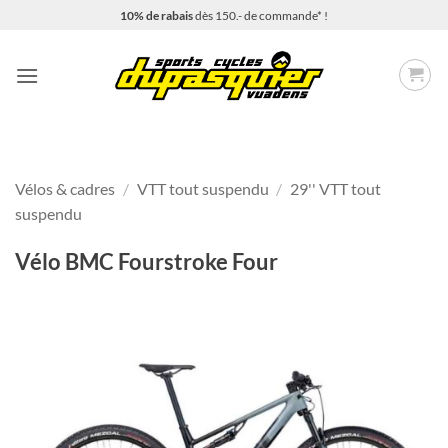
Passer
10% de rabais
dès 150.- de commande* !
au
contenu
Vélos & cadres
/
VTT tout suspendu
/
29'' VTT tout
suspendu
Vélo BMC Fourstroke Four