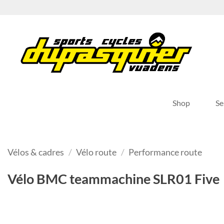
Passer
au
contenu
Shop
Se
Vélos & cadres
/
Vélo route
/
Performance route
Vélo BMC teammachine SLR01 Five