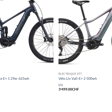
ÉLECTRIQUE VTT
ce E+ 1 29er 625wh
Vélo Liv Vall-E+ 2 500wh
Liv
3'499.00
CHF