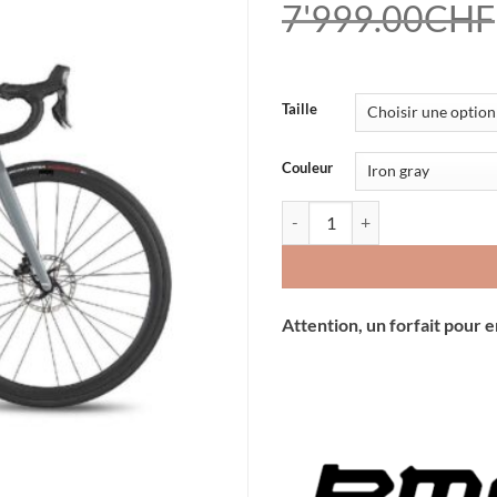
7'999.00
CHF
Taille
Couleur
quantité de Vélo BMC teammac
Attention, un forfait pour 