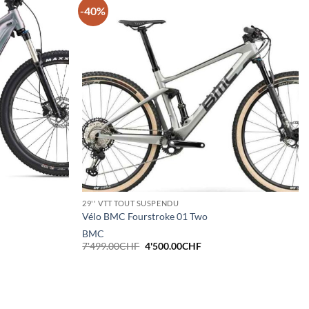
-40%
29'' VTT TOUT SUSPENDU
Vélo BMC Fourstroke 01 Two
BMC
Le
Le
7'499.00
CHF
4'500.00
CHF
prix
prix
initial
actuel
était :
est :
7'499.00CHF.
4'500.00CHF.