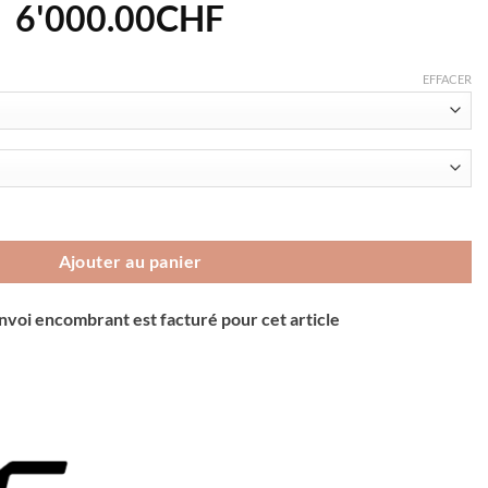
Le
Le
6'000.00
CHF
prix
prix
initial
actuel
EFFACER
était :
est :
7'999.00CHF.
6'000.00CHF.
hine SLR01 Five
Ajouter au panier
envoi encombrant est facturé pour cet article