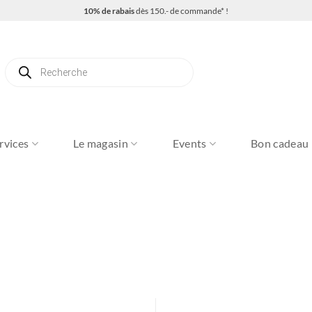
10% de rabais
dès 150.- de commande* !
Recherche
de
produits
rvices
Le magasin
Events
Bon cadeau