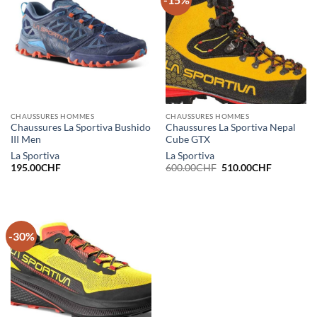
CHAUSSURES HOMMES
CHAUSSURES HOMMES
Chaussures La Sportiva Bushido
Chaussures La Sportiva Nepal
III Men
Cube GTX
La Sportiva
La Sportiva
Le
Le
195.00
CHF
600.00
CHF
510.00
CHF
prix
prix
initial
actuel
était :
est :
600.00CHF.
510.00CH
-30%