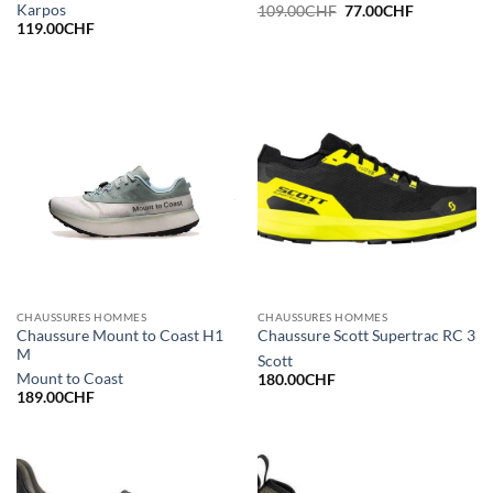
Le
Le
Karpos
109.00
CHF
77.00
CHF
prix
prix
119.00
CHF
initial
actuel
était :
est :
109.00CHF.
77.00CHF.
CHAUSSURES HOMMES
CHAUSSURES HOMMES
Chaussure Mount to Coast H1
Chaussure Scott Supertrac RC 3
M
Scott
Mount to Coast
180.00
CHF
189.00
CHF