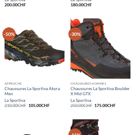
200.00
CHF
180.00
CHF
-50%
-30%
APPROCHE
CHAUSSURES HOMMES
Chaussures La Sportiva Akyra
Chaussures La Sportiva Boulder
Men
X Mid GTX
La Sportiva
La Sportiva
Le
Le
Le
Le
210.00
CHF
105.00
CHF
250.00
CHF
175.00
CHF
prix
prix
prix
prix
initial
actuel
initial
actuel
était :
est :
était :
est :
210.00CHF.
105.00CHF.
250.00CHF.
175.00CH
-15%