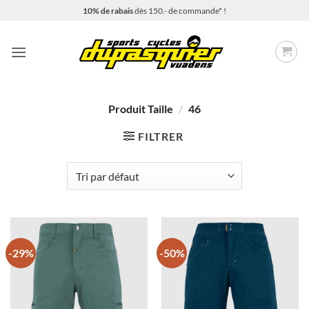
Passer
10% de rabais
dès 150.- de commande* !
au
contenu
Produit Taille
/
46
FILTRER
-29%
-50%