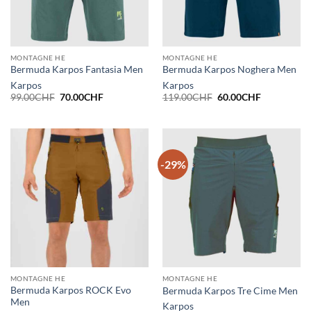
MONTAGNE HE
MONTAGNE HE
Bermuda Karpos Fantasia Men
Bermuda Karpos Noghera Men
Karpos
Karpos
Le
Le
Le
Le
99.00
CHF
70.00
CHF
119.00
CHF
60.00
CHF
prix
prix
prix
prix
initial
actuel
initial
actuel
était :
est :
était :
est :
99.00CHF.
70.00CHF.
119.00CHF.
60.00CHF.
-29%
MONTAGNE HE
MONTAGNE HE
Bermuda Karpos ROCK Evo
Bermuda Karpos Tre Cime Men
Men
Karpos