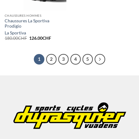
CHAUSSURES HOMMES
Chaussures La Sportiva
Prodigio
La Sportiva
Le
Le
180.00
CHF
126.00
CHF
prix
prix
initial
actuel
était :
est :
180.00CHF.
126.00CHF.
1
2
3
4
5