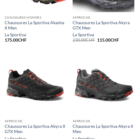
CHAUSSURES HOMMES
APPROCHE
Chaussures La Sportiva Akasha
Chaussures La Sportiva Akyra
II Men
GTX Men
La Sportiva
La Sportiva
Le
Le
175.00
CHF
230.00
CHF
115.00
CHF
prix
prix
initial
actuel
était :
est :
230.00CHF.
115.00CH
APPROCHE
APPROCHE
Chaussures La Sportiva Akyra II
Chaussures La Sportiva Akyra II
GTX Men
Men
La Sportiva
La Sportiva