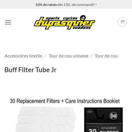
Passer
10% de rabais
dès 150.- de commande* !
au
contenu
Accessoires textile
/
Tour de cou unisexe
/
Tour de cou
Buff Filter Tube Jr