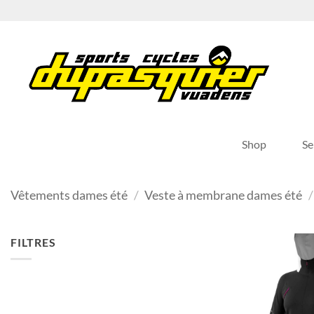
Passer
au
contenu
Shop
Se
Vêtements dames été
/
Veste à membrane dames été
/
FILTRES