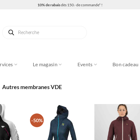
10% de rabais
dès 150.- de commande* !
Recherche
de
produits
rvices
Le magasin
Events
Bon cadeau
Autres membranes VDE
-50%