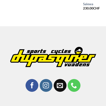
Salewa
230.00
CHF