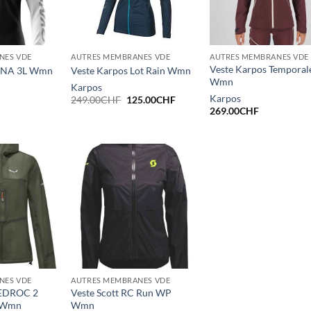
NES VDE
AUTRES MEMBRANES VDE
AUTRES MEMBRANES VDE
Veste Karpos Temporale
 DNA 3L Wmn
Veste Karpos Lot Rain Wmn
Wmn
Karpos
Karpos
Le
Le
249.00
CHF
125.00
CHF
prix
prix
269.00
CHF
initial
actuel
était :
est :
249.00CHF.
125.00CHF.
NES VDE
AUTRES MEMBRANES VDE
PEDROC 2
Veste Scott RC Run WP
T Wmn
Wmn