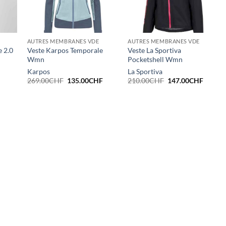
AUTRES MEMBRANES VDE
AUTRES MEMBRANES VDE
 2.0
Veste Karpos Temporale
Veste La Sportiva
Wmn
Pocketshell Wmn
Karpos
La Sportiva
Le
Le
Le
Le
269.00
CHF
135.00
CHF
210.00
CHF
147.00
CHF
prix
prix
prix
prix
initial
actuel
initial
actuel
était :
est :
était :
est :
269.00CHF.
135.00CHF.
210.00CHF.
147.00