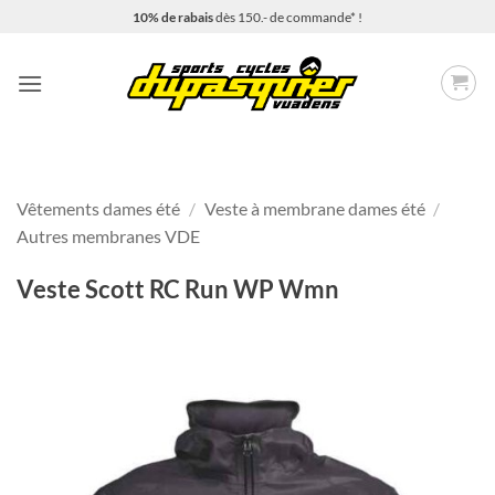
Passer
10% de rabais
dès 150.- de commande* !
au
contenu
Vêtements dames été
/
Veste à membrane dames été
/
Autres membranes VDE
Veste Scott RC Run WP Wmn