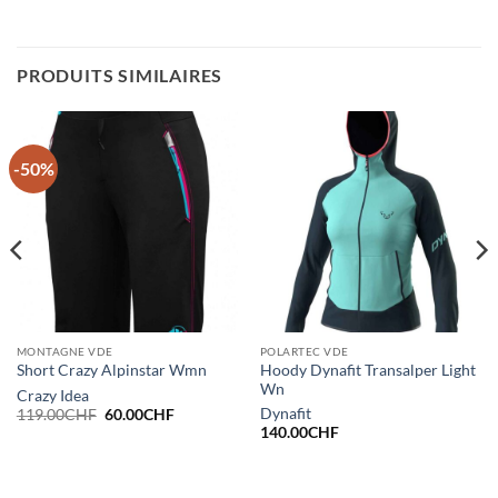
PRODUITS SIMILAIRES
-50%
MONTAGNE VDE
POLARTEC VDE
Hoody Dynafit Transalper Light
Short Crazy Alpinstar Wmn
Wn
Crazy Idea
Le
Le
Dynafit
119.00
CHF
60.00
CHF
prix
prix
140.00
CHF
initial
actuel
était :
est :
119.00CHF.
60.00CHF.