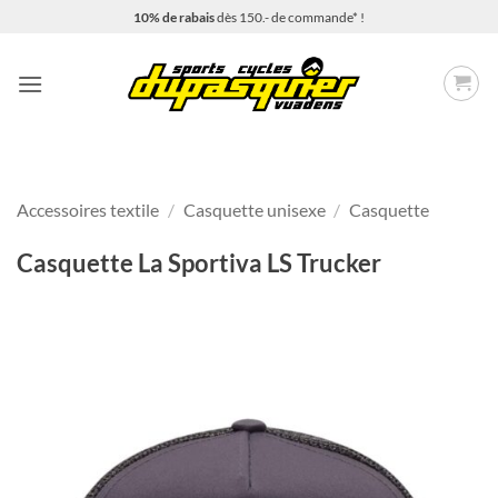
Passer
10% de rabais
dès 150.- de commande* !
au
contenu
Accessoires textile
/
Casquette unisexe
/
Casquette
Casquette La Sportiva LS Trucker