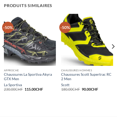
PRODUITS SIMILAIRES
-50%
-50%
APPROCHE
CHAUSSURES HOMMES
Chaussures La Sportiva Akyra
Chaussures Scott Supertrac RC
GTX Men
2 Men
La Sportiva
Scott
Le
Le
Le
Le
230.00
CHF
115.00
CHF
180.00
CHF
90.00
CHF
prix
prix
prix
prix
initial
actuel
initial
actuel
était :
est :
était :
est :
HF.
230.00CHF.
115.00CHF.
180.00CHF.
90.00CHF.