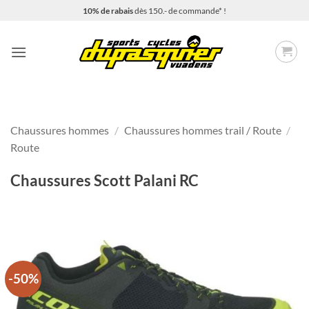
Passer
10% de rabais
dès 150.- de commande* !
au
contenu
Chaussures hommes
/
Chaussures hommes trail / Route
/
Route
Chaussures Scott Palani RC
-50%