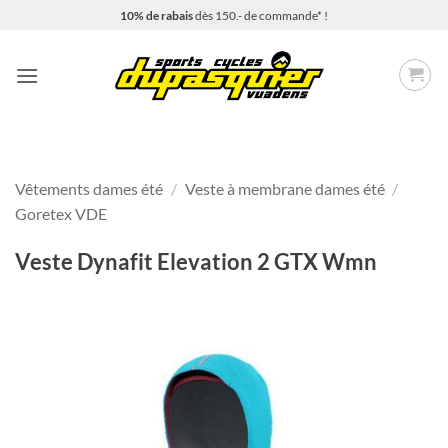
Passer
10% de rabais
dès 150.- de commande* !
au
contenu
Vêtements dames été
/
Veste à membrane dames été
/
Goretex VDE
Veste Dynafit Elevation 2 GTX Wmn