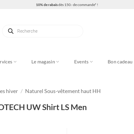
10% de rabais
dès 150.- de commande* !
Recherche
de
produits
rvices
Le magasin
Events
Bon cadeau
s hiver
/
Naturel Sous-vêtement haut HH
OTECH UW Shirt LS Men