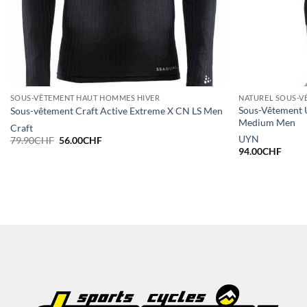
SOUS-VÊTEMENT HAUT HOMMES HIVER
NATUREL SOUS-V
Sous-Vêtement 
Sous-vêtement Craft Active Extreme X CN LS Men
Medium Men
Craft
UYN
Le
Le
79.90
CHF
56.00
CHF
prix
prix
94.00
CHF
initial
actuel
était :
est :
79.90CHF.
56.00CHF.