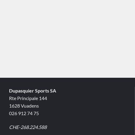
Dupasquier Sports SA
Rte Principale 144
1628 Vuadens
026 912 74 75
CHE-268.224.588