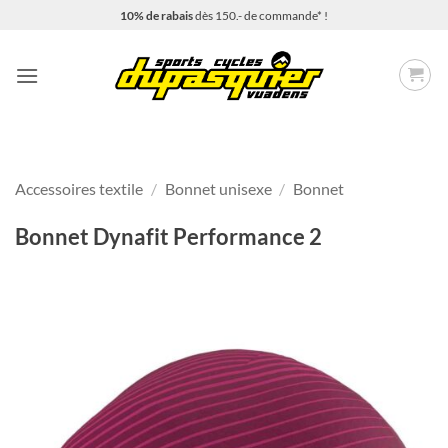
Passer
10% de rabais
dès 150.- de commande* !
au
contenu
Accessoires textile
/
Bonnet unisexe
/
Bonnet
Bonnet Dynafit Performance 2