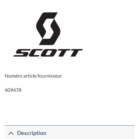
30.00CHF.
15
Numéro article fournisseur
409478
Description