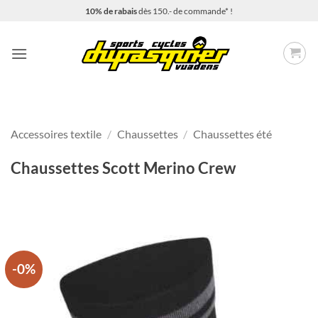
Passer
10% de rabais
dès 150.- de commande* !
au
contenu
Accessoires textile
/
Chaussettes
/
Chaussettes été
Chaussettes Scott Merino Crew
-0%