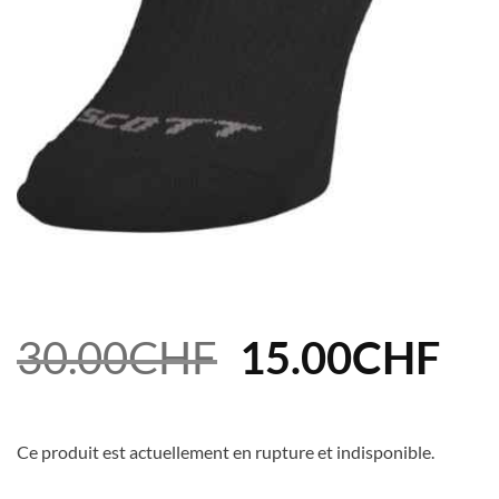
Le
Le
30.00
CHF
15.00
CHF
prix
pri
initial
act
Ce produit est actuellement en rupture et indisponible.
était :
est