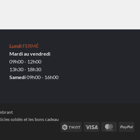
Lundi
FERMÉ
Mardi au vendredi
09h00 - 12h00
13h30 - 18h30
Samedi
09h00 - 16h00
ombrant
icles soldés et les bons cadeau
Twint
Visa
MasterCard
Pay