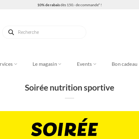
10% de rabais
dès 150.- de commande* !
Recherche
de
produits
rvices
Le magasin
Events
Bon cadeau
Soirée nutrition sportive